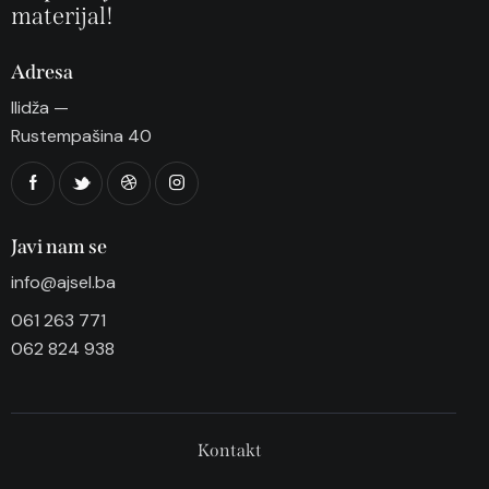
materijal!
Adresa
Ilidža —
Rustempašina 40
Javi nam se
info@ajsel.ba
061 263 771
062 824 938
Kontakt