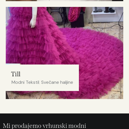
Till
Modni Tekstil
,
Svečane haljine
Mi prodajemo vrhunski modni