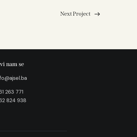
Next Project
avi nam se
nfo@ajsel.ba
61 263 771
62 824 938