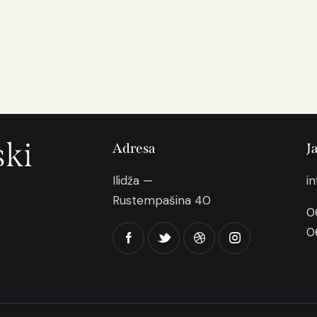
ski
Adresa
J
Ilidža —
i
Rustempašina 40
0
0