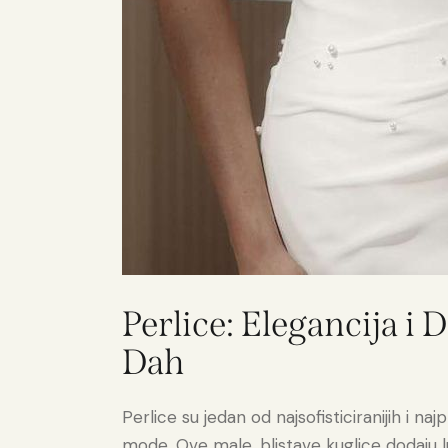
Perlice: Elegancija i 
Dah
Perlice su jedan od najsofisticiranijih i na
mode. Ove male, blistave kuglice dodaju l