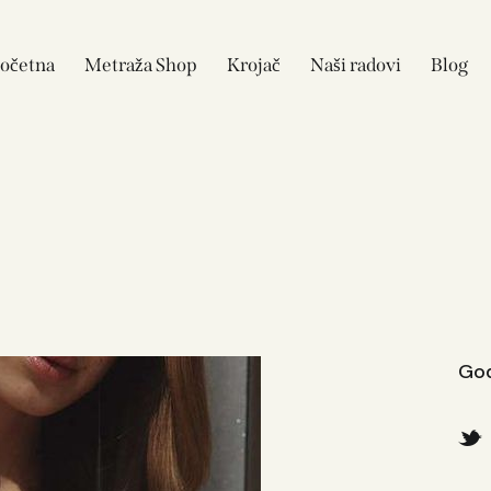
očetna
Metraža Shop
Krojač
Naši radovi
Blog
God