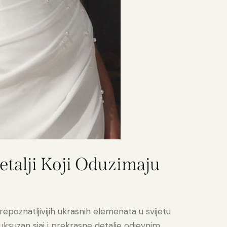
Detalji Koji Oduzimaju
jprepoznatljivijih ukrasnih elemenata u svijetu
uksuzan sjaj i prekrasne detalje odjevnim