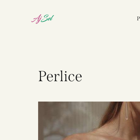
P
Perlice