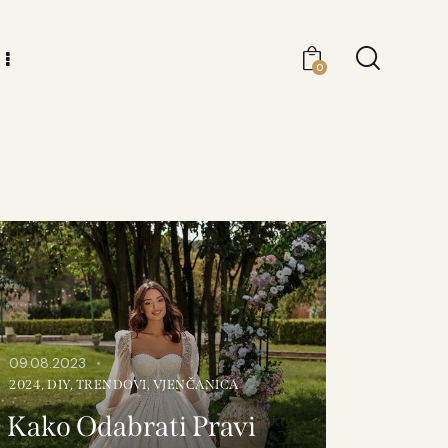
0
09.08.2023
2024
,
DIY
,
TRENDOVI
,
VJENČANICA
Kako Odabrati Pravi