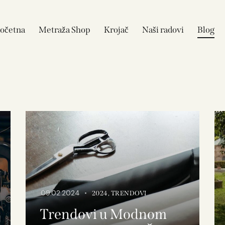
očetna
Metraža Shop
Krojač
Naši radovi
Blog
09.02.2024
2024
,
TRENDOVI
Trendovi u Modnom