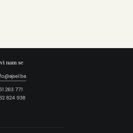
avi nam se
nfo@ajsel.ba
61 263 771
62 824 938