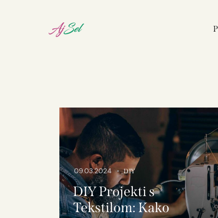
P
09.03.2024
DIY
DIY Projekti s
Tekstilom: Kako