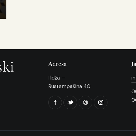
ski
Adresa
J
Ilidža —
i
Rustempašina 40
0
0