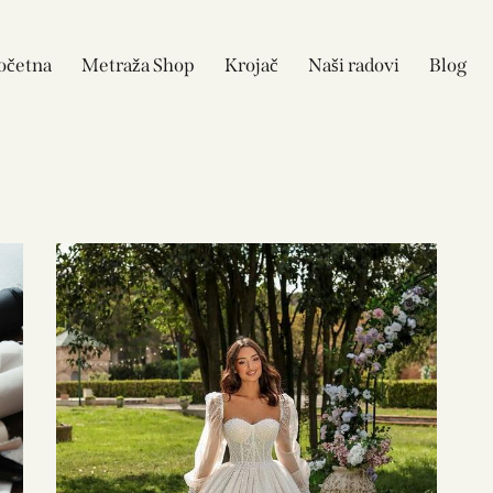
očetna
Metraža Shop
Krojač
Naši radovi
Blog