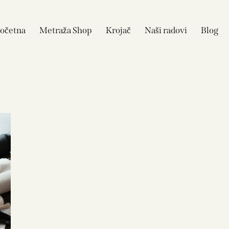
očetna
Metraža Shop
Krojač
Naši radovi
Blog