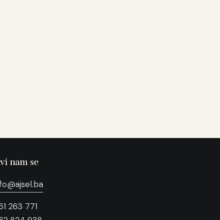
avi nam se
nfo@ajsel.ba
61 263 771
62 824 938