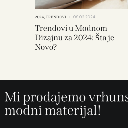
09.02.2024
2024
,
TRENDOVI
Trendovi u Modnom
Dizajnu za 2024: Šta je
Novo?
Mi prodajemo vrhun
modni materijal!