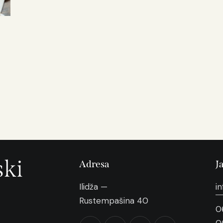
ski
Adresa
J
Ilidža —
i
Rustempašina 40
0
0