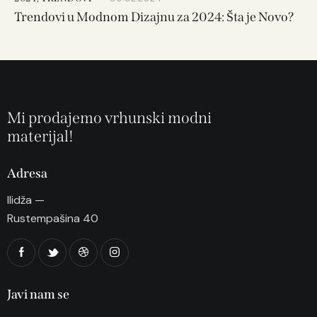
Trendovi u Modnom Dizajnu za 2024: Šta je Novo?
Mi prodajemo vrhunski modni
materijal!
Adresa
Ilidža —
Rustempašina 40
Javi nam se