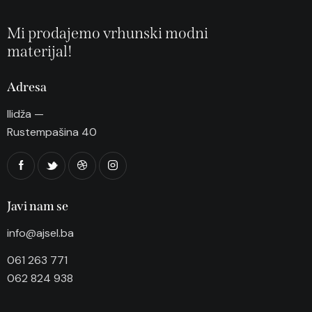
Mi prodajemo vrhunski modni
materijal!
Adresa
Ilidža —
Rustempašina 40
Javi nam se
info@ajsel.ba
061 263 771
062 824 938