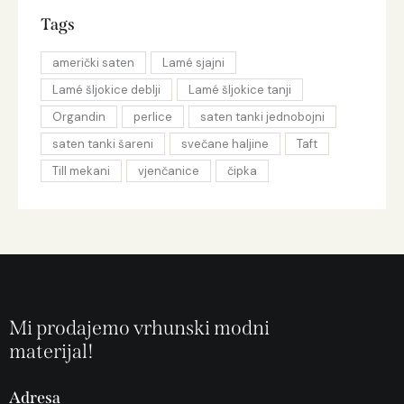
Tags
američki saten
Lamé sjajni
Lamé šljokice deblji
Lamé šljokice tanji
Organdin
perlice
saten tanki jednobojni
saten tanki šareni
svečane haljine
Taft
Till mekani
vjenčanice
čipka
Mi prodajemo vrhunski modni
materijal!
Adresa