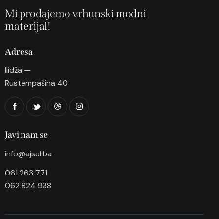
Mi prodajemo vrhunski modni
materijal!
Adresa
Ilidža —
Rustempašina 40
Javi nam se
info@ajsel.ba
061 263 771
062 824 938