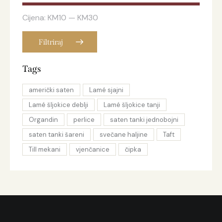
Cijena:
KM10
—
KM30
Filtriraj
Tags
američki saten
Lamé sjajni
Lamé šljokice deblji
Lamé šljokice tanji
Organdin
perlice
saten tanki jednobojni
saten tanki šareni
svečane haljine
Taft
Till mekani
vjenčanice
čipka