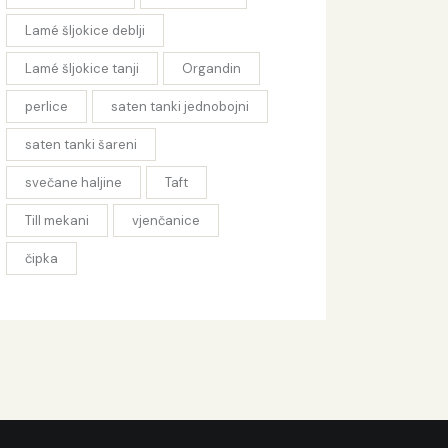
Lamé šljokice deblji
Lamé šljokice tanji
Organdin
perlice
saten tanki jednobojni
saten tanki šareni
svečane haljine
Taft
Till mekani
vjenčanice
čipka