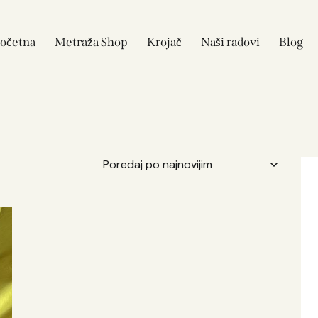
očetna
Metraža Shop
Krojač
Naši radovi
Blog
aga