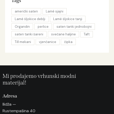
Tags
američki saten
Lamé sjajni
Lamé šljokice deblji
Lamé šljokice tanji
Organdin
perlice
saten tanki jednobojni
saten tanki šareni
svečane haljine
Taft
Till mekani
vjenčanice
čipka
Mi prodajemo vrhunski modni
materijal!
Adresa
Ilidža —
Rustempašina 40